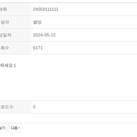
제목
24050111111
작성자
별땅
성일자
2024-05-12
조회수
6171
되세요:)
운로드수
0