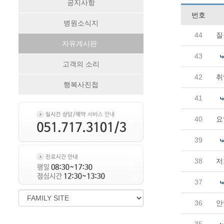
공지사항
번호
병원소식지
44
질
자유게시판
43
고객의 소리
42
취
행복사진첩
41
40
요
39
38
저
37
36
안