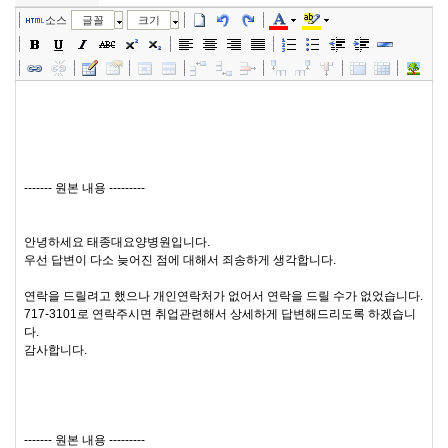
소스
글꼴
크기